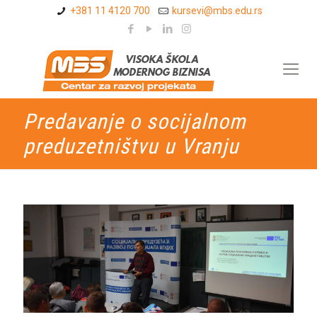
+381 11 4120 700
kursevi@mbs.edu.rs
Predavanje o socijalnom
preduzetništvu u Vranju