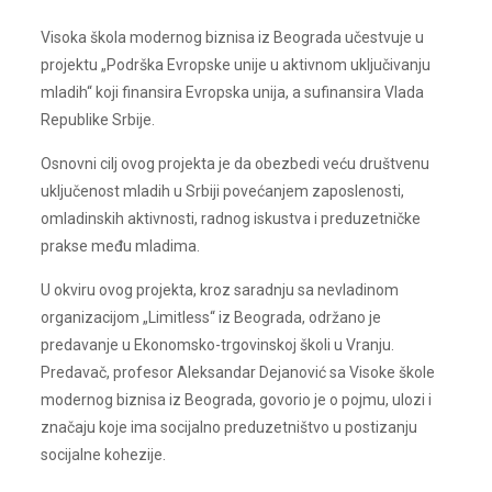
Visoka škola modernog biznisa iz Beograda učestvuje u
projektu „Podrška Evropske unije u aktivnom uključivanju
mladih“ koji finansira Evropska unija, a sufinansira Vlada
Republike Srbije.
Osnovni cilj ovog projekta je da obezbedi veću društvenu
uključenost mladih u Srbiji povećanjem zaposlenosti,
omladinskih aktivnosti, radnog iskustva i preduzetničke
prakse među mladima.
U okviru ovog projekta, kroz saradnju sa nevladinom
organizacijom „Limitless“ iz Beograda, održano je
predavanje u Ekonomsko-trgovinskoj školi u Vranju.
Predavač, profesor Aleksandar Dejanović sa Visoke škole
modernog biznisa iz Beograda, govorio je o pojmu, ulozi i
značaju koje ima socijalno preduzetništvo u postizanju
socijalne kohezije.